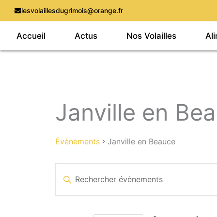
Aller
lesvolaillesdugrimois@orange.fr
au
Accueil
Actus
Nos Volailles
Al
contenu
Janville en Be
Évènements
for
1
Évènements
Janville en Beauce
octobre,
2025
Recherche
Saisir
et
mot-
navigation
clé.