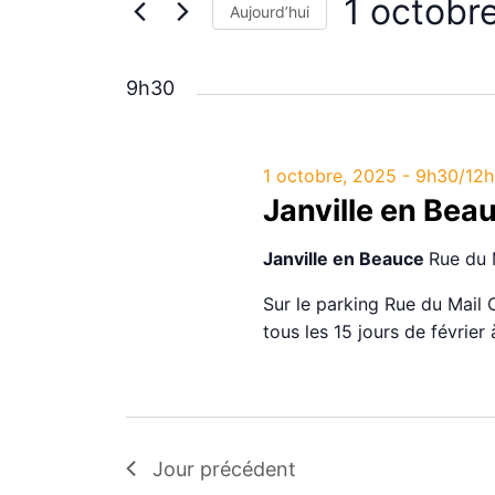
1 octobr
de
Aujourd’hui
Rechercher
vues
Sélectionnez
Évènements
Évènements
9h30
une
par
date.
mot-
clé.
1 octobre, 2025 - 9h30
/
12
Janville en Bea
Janville en Beauce
Rue du 
Sur le parking Rue du Mail 
tous les 15 jours de février
Jour précédent