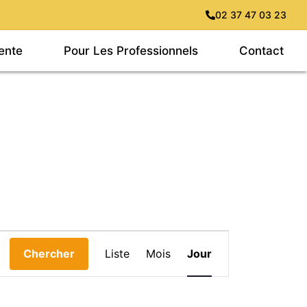
02 37 47 03 23
ente
Pour Les Professionnels
Contact
Navigation
Chercher
Liste
Mois
Jour
de
vues