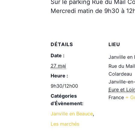
Sur le parking Rue du Mail C
Mercredi matin de 9h30 à 12h (
DÉTAILS
LIEU
Date :
Janville en
27 mai
Rue du Mail
Colardeau
Heure :
Janville-en
9h30/12h00
Eure et Loir
Catégories
France
+ G
d’Évènement:
Janville en Beauce
,
Les marchés