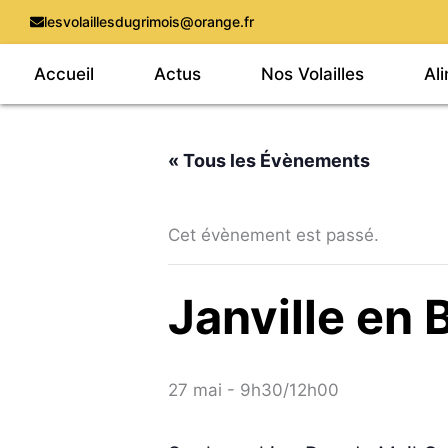
Aller
lesvolaillesdugrimois@orange.fr
au
Accueil
Actus
Nos Volailles
Al
contenu
« Tous les Évènements
Cet évènement est passé.
Janville en
27 mai - 9h30
/
12h00