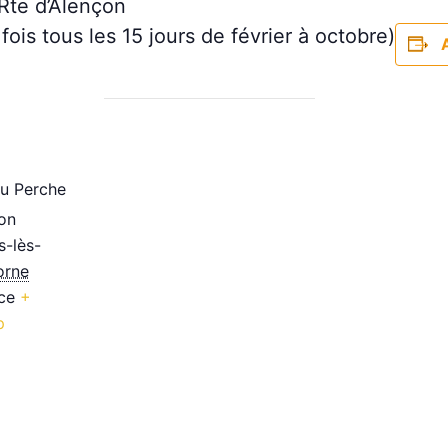
 Rte d’Alençon
ois tous les 15 jours de février à octobre)
u Perche
on
s-lès-
orne
ce
+
p