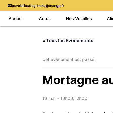
Aller
lesvolaillesdugrimois@orange.fr
au
Accueil
Actus
Nos Volailles
Al
contenu
« Tous les Évènements
Cet évènement est passé.
Mortagne au
16 mai - 10h00
/
12h00