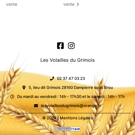
vente
vente
Les Volailles du Grimois
02 37 47 03 23
5, lieu dit Grimois 28160 Dampierre sous Brou
Du mardi au vendredi : 14h - 17h30 et le samedi : 14h - 17h
lesvolaillesdugrimois@orange.fr
© 2024 |
Mentions Légales