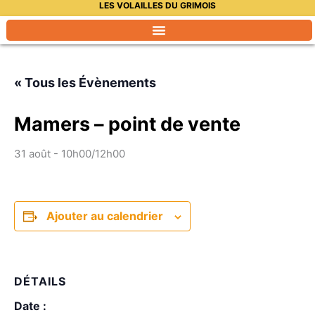
LES VOLAILLES DU GRIMOIS
Aller
au
contenu
« Tous les Évènements
Mamers – point de vente
31 août - 10h00
/
12h00
Ajouter au calendrier
DÉTAILS
Date :