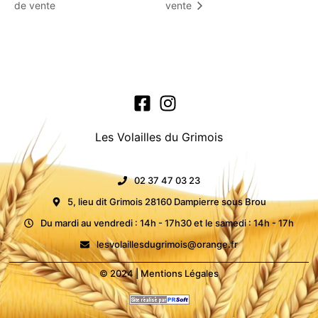
de vente
vente
Les Volailles du Grimois
02 37 47 03 23
5, lieu dit Grimois 28160 Dampierre sous Brou
Du mardi au vendredi : 14h - 17h30 et le samedi : 14h - 17h
lesvolaillesdugrimois@orange.fr
© 2024 |
Mentions Légales