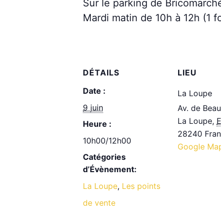
Sur le parking de Bricomarc
Mardi matin de 10h à 12h (1 fo
DÉTAILS
LIEU
Date :
La Loupe
9 juin
Av. de Bea
La Loupe
,
E
Heure :
28240
Fra
10h00/12h00
Google Ma
Catégories
d’Évènement:
La Loupe
,
Les points
de vente