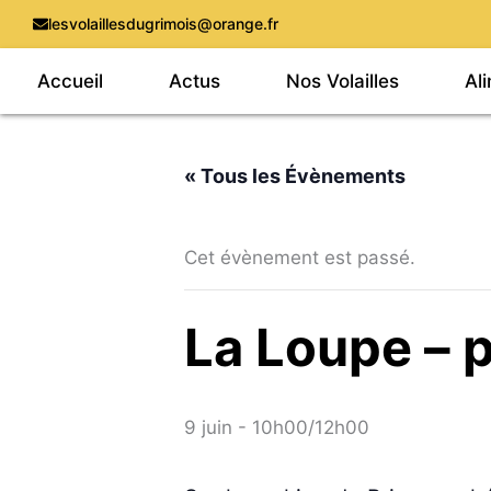
Aller
lesvolaillesdugrimois@orange.fr
au
Accueil
Actus
Nos Volailles
Al
contenu
« Tous les Évènements
Cet évènement est passé.
La Loupe – p
9 juin - 10h00
/
12h00