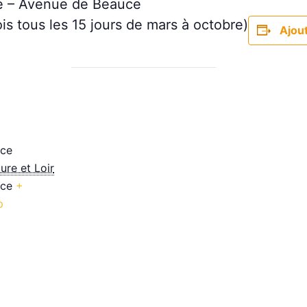
hé – Avenue de Beauce
is tous les 15 jours de mars à octobre)
Ajout
uce
ure et Loir
nce
+
p