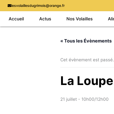
Aller
lesvolaillesdugrimois@orange.fr
au
Accueil
Actus
Nos Volailles
Al
contenu
« Tous les Évènements
Cet évènement est passé.
La Loupe 
21 juillet - 10h00
/
12h00