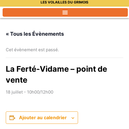
LES VOLAILLES DU GRIMOIS
Aller
au
contenu
« Tous les Évènements
Cet évènement est passé.
La Ferté-Vidame – point de
vente
18 juillet - 10h00
/
12h00
Ajouter au calendrier