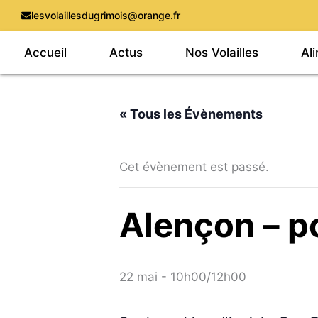
Aller
lesvolaillesdugrimois@orange.fr
au
Accueil
Actus
Nos Volailles
Al
contenu
« Tous les Évènements
Cet évènement est passé.
Alençon – p
22 mai - 10h00
/
12h00