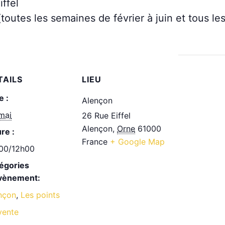
iffel
outes les semaines de février à juin et tous les 
TAILS
LIEU
e :
Alençon
mai
26 Rue Eiffel
Alençon
,
Orne
61000
re :
France
+ Google Map
00/12h00
égories
vènement:
nçon
,
Les points
vente